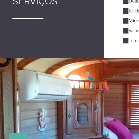
SERVIÇOS
Doubl
Kitch
Micr
Salon
Terra