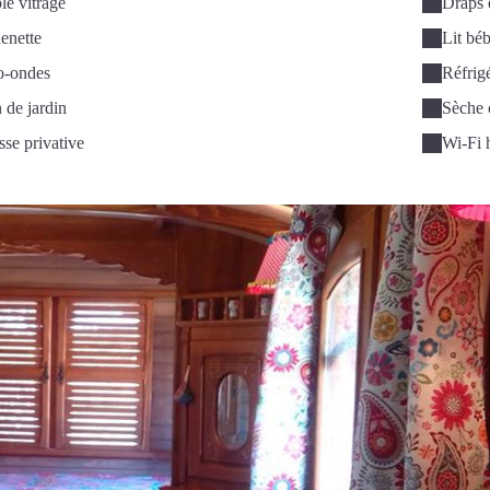
e vitrage
Draps 
enette
Lit bé
o-ondes
Réfrig
 de jardin
Sèche 
sse privative
Wi-Fi h