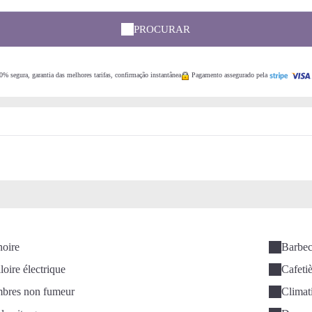
PROCURAR
% segura, garantia das melhores tarifas, confirmação instantânea
Pagamento assegurado pela
noire
Barbe
loire électrique
Cafeti
bres non fumeur
Climat