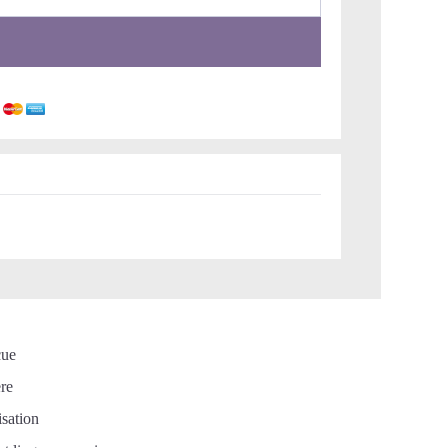
cue
ère
isation