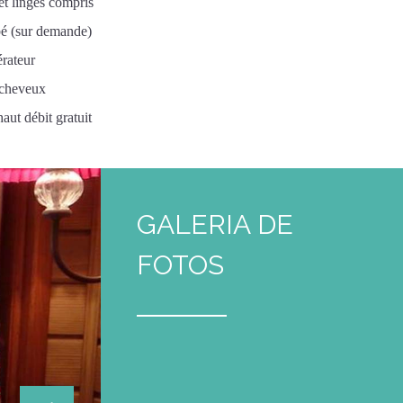
et linges compris
bé (sur demande)
érateur
cheveux
aut débit gratuit
GALERIA DE
FOTOS