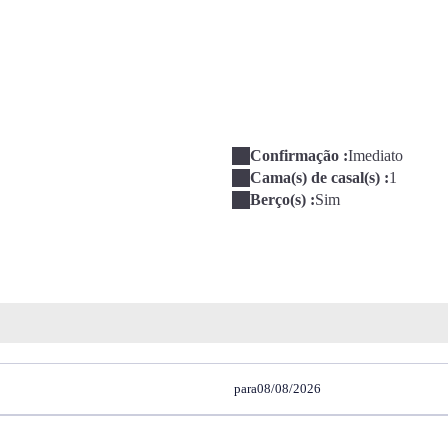
Confirmação :
Imediato
Cama(s) de casal(s) :
1
Berço(s) :
Sim
para