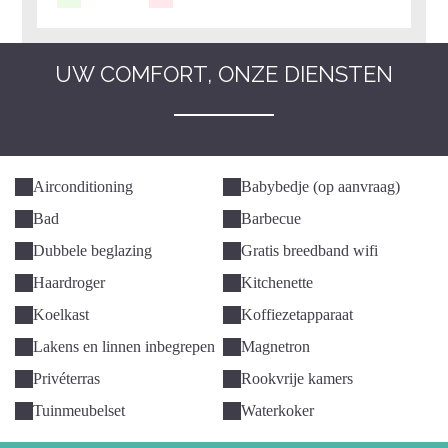
UW COMFORT, ONZE DIENSTEN
Airconditioning
Babybedje (op aanvraag)
Bad
Barbecue
Dubbele beglazing
Gratis breedband wifi
Haardroger
Kitchenette
Koelkast
Koffiezetapparaat
Lakens en linnen inbegrepen
Magnetron
Privéterras
Rookvrije kamers
Tuinmeubelset
Waterkoker