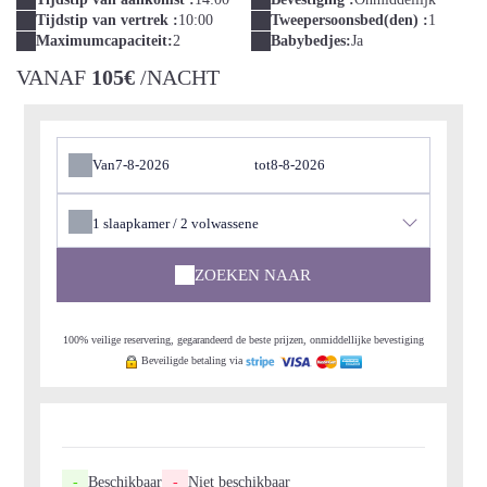
Tijdstip van vertrek :
10:00
Tweepersoonsbed(den) :
1
Maximumcapaciteit:
2
Babybedjes:
Ja
VANAF
105€
/NACHT
Van
tot
1
slaapkamer /
2
volwassene
ZOEKEN NAAR
100% veilige reservering, gegarandeerd de beste prijzen, onmiddellijke bevestiging
Beveiligde betaling via
-
Beschikbaar
-
Niet beschikbaar