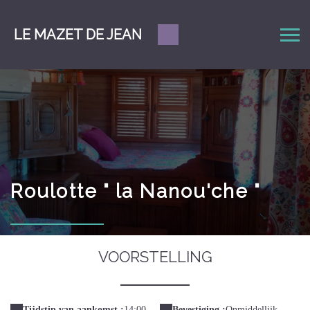
LE MAZET DE JEAN
Roulotte " la Nanou'che "
VOORSTELLING
Tijdstip van aankomst :
14:00
Bevestiging :
Onmiddellijk