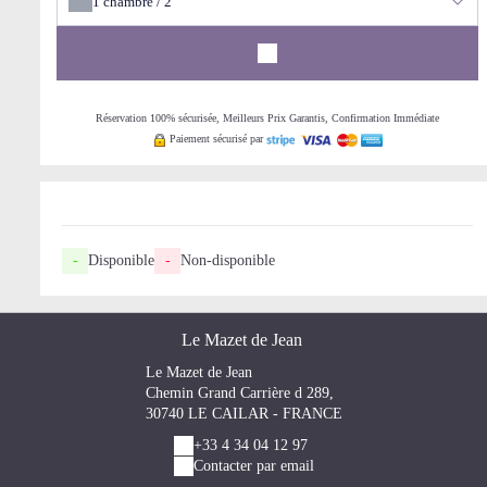
1
chambre /
2
Réservation 100% sécurisée, Meilleurs Prix Garantis, Confirmation Immédiate
Paiement sécurisé par
-
Disponible
-
Non-disponible
Le Mazet de Jean
Le Mazet de Jean
Chemin Grand Carrière d 289,
30740 LE CAILAR - FRANCE
+33 4 34 04 12 97
Contacter par email